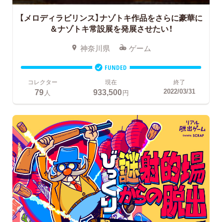
【メロディラビリンス】ナゾトキ作品をさらに豪華に
＆ナゾトキ常設展を発展させたい！
神奈川県
ゲーム
FUNDED
コレクター
現在
終了
79
933,500
2022/03/31
人
円