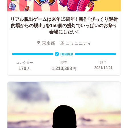
リアル脱出ゲームは来年15周年！
新作「びっくり謎射
的場からの脱出」を150個の提灯でいっぱいのお祭り
会場にしたい！
東京都
コミュニティ
FUNDED
コレクター
現在
終了
170
1,210,388
2021/12/21
人
円