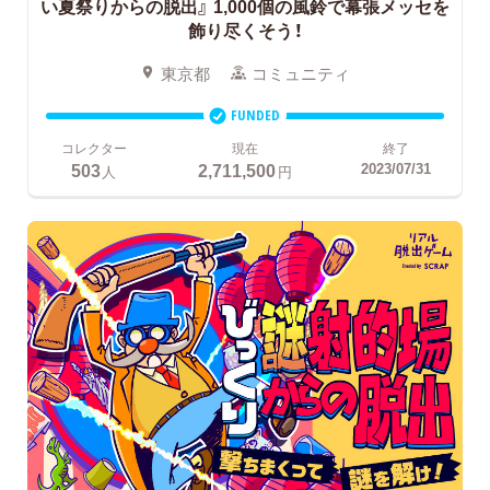
い夏祭りからの脱出』
1,000個の風鈴で幕張メッセを
飾り尽くそう！
東京都
コミュニティ
FUNDED
コレクター
現在
終了
503
2,711,500
2023/07/31
人
円