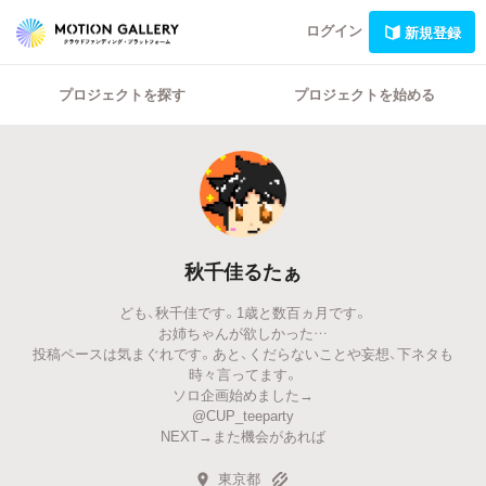
ログイン
新規登録
プロジェクトを探す
プロジェクトを始める
秋千佳るたぁ
ども、秋千佳です。1歳と数百ヵ月です。
お姉ちゃんが欲しかった…
投稿ペースは気まぐれです。あと、くだらないことや妄想、下ネタも
時々言ってます。
ソロ企画始めました→
@CUP_teeparty
NEXT→また機会があれば
東京都