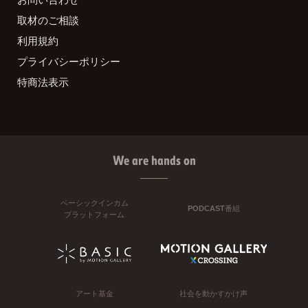
取材のご相談
利用規約
プライバシーポリシー
特商法表示
We are hands on
ベーシックインカム
PODCAST番組
プラットフォーム
アート基金
社会を動かすかけ声