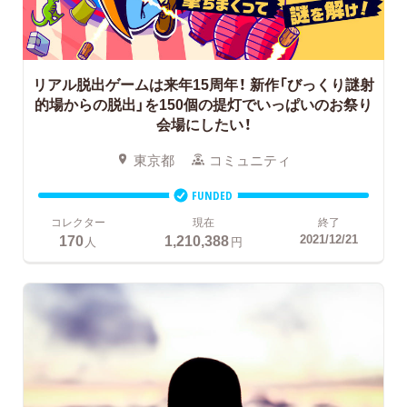
リアル脱出ゲームは来年15周年！
新作「びっくり謎射
的場からの脱出」を150個の提灯でいっぱいのお祭り
会場にしたい！
東京都
コミュニティ
FUNDED
コレクター
現在
終了
170
1,210,388
2021/12/21
人
円