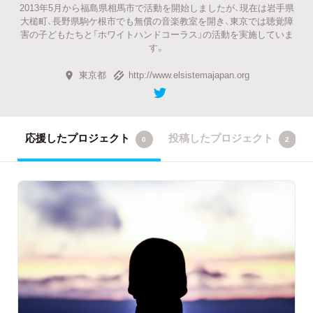
2013年5月から福島県相馬市で活動を開始しましたが、現在は岩手県
大槌町、長野県駒ケ根市でも無償の音楽教室を開き、東京では聴覚障
害の子どもたちと「ホワイトハンドコーラス」の活動を実施していま
す。
東京都
http://www.elsistemajapan.org
応援したプロジェクト
投稿したプロジェクト
0
2