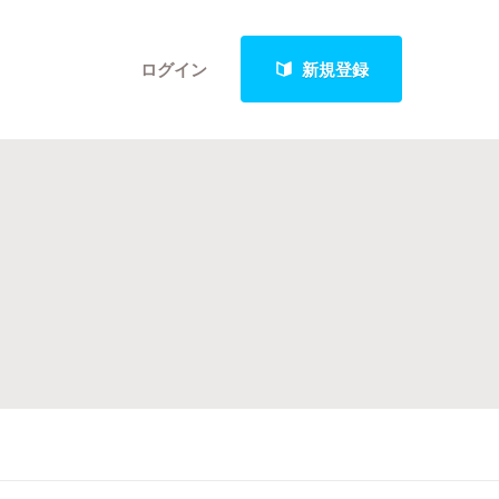
ログイン
新規登録
クト
最新進捗報告から探す