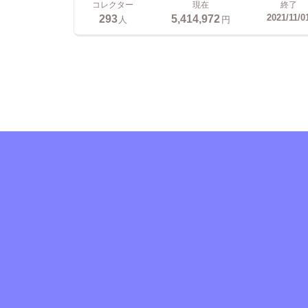
コレクター
現在
終了
293
5,414,972
2021/11/0
人
円