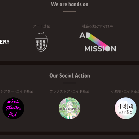
We are hands on
アート基金
社会を動かすかけ声
Our Social Action
ニシアター・エイド基金
ブックストア・エイド基金
小劇場・エイド基