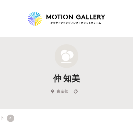
Highlight
人気のプロジェクト
新着プロジェクト
終了間近のプロジェ
仲 知美
Feature
タグから探す
キュレーターから探す
特集から探す
東京都
Legendary
クト
0
最新達成プロジェクト
調達額が大きいプロジェクト