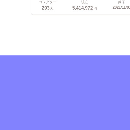
コレクター
現在
終了
293
5,414,972
2021/11/0
人
円