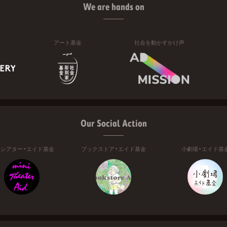
We are hands on
アート基金
社会を動かすかけ声
Our Social Action
ニシアター・エイド基金
ブックストア・エイド基金
小劇場・エイド基