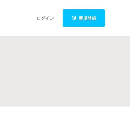
ログイン
新規登録
クト
最新進捗報告から探す