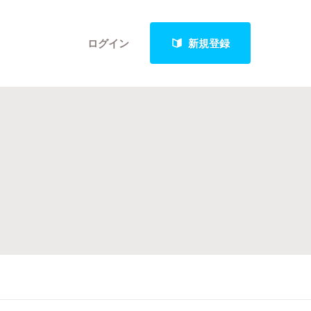
ログイン
新規登録
クト
最新進捗報告から探す