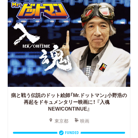
病と戦う伝説のドット絵師「Mr.ドットマン」小野浩の
再起をドキュメンタリー映画に！
『入魂
NEW/CONTINUE』
東京都
映画
FUNDED