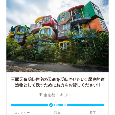
三鷹天命反転住宅の天命を反転させたい！
歴史的建
造物として残すためにお力をお貸しください!!
東京都
アート
FUNDED
コレクター
現在
終了