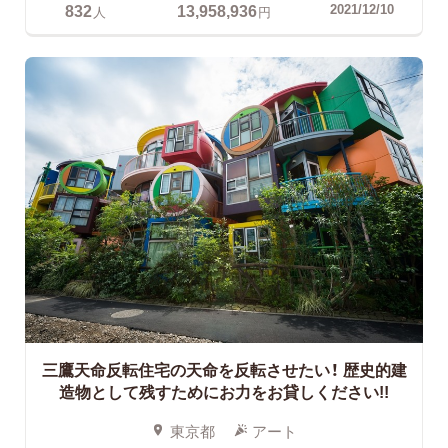
832
13,958,936
2021/12/10
人
円
三鷹天命反転住宅の天命を反転させたい！
歴史的建
造物として残すためにお力をお貸しください!!
東京都
アート