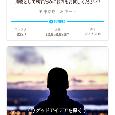
造物として残すためにお力をお貸しください!!
東京都
アート
FUNDED
コレクター
現在
終了
832
13,958,936
2021/12/10
人
円
グッドアイデアを探そう