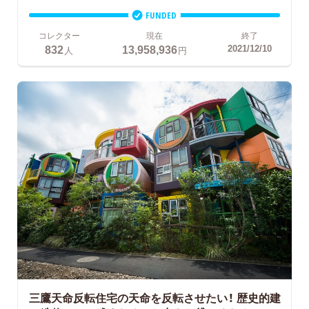
FUNDED
コレクター
現在
終了
832
13,958,936
2021/12/10
人
円
三鷹天命反転住宅の天命を反転させたい！
歴史的建