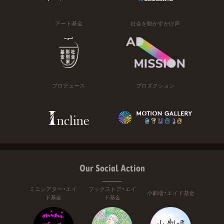
アート基金
社会を動かすかけ声
プロデュース
プロダクション
Our Social Action
ミニシアター・エイ
ブックストア・エイ
小劇場・エイド基金
ド基金
ド基金