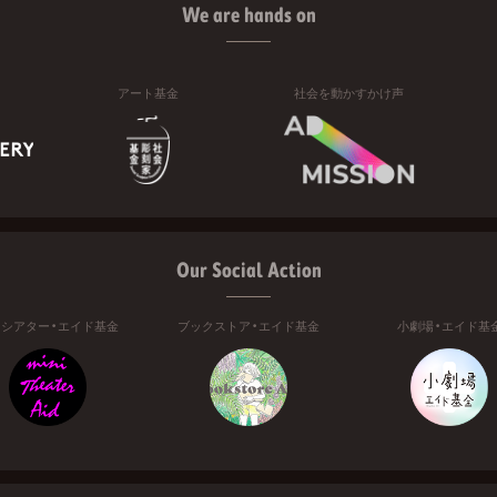
We are hands on
アート基金
社会を動かすかけ声
Our Social Action
ニシアター・エイド基金
ブックストア・エイド基金
小劇場・エイド基