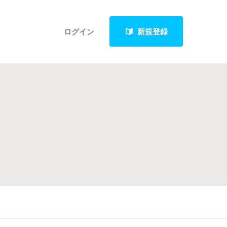
ログイン
新規登録
クト
最新進捗報告から探す