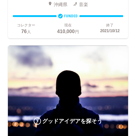
沖縄県
音楽
FUNDED
コレクター
現在
終了
76
410,000
2021/10/12
人
円
グッドアイデアを探そう