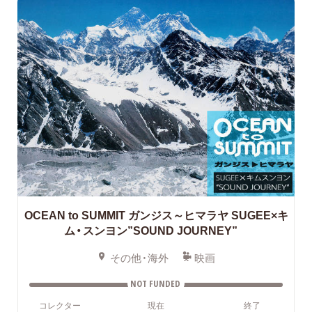
OCEAN to SUMMIT ガンジス～ヒマラヤ SUGEE×キ
ム・スンヨン”SOUND JOURNEY”
その他・海外
映画
NOT FUNDED
コレクター
現在
終了