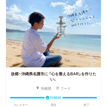
故郷・沖縄県名護市に
「心を整えるBAR」を作りた
い。
沖縄県
フード
FUNDED
コレクター
現在
終了