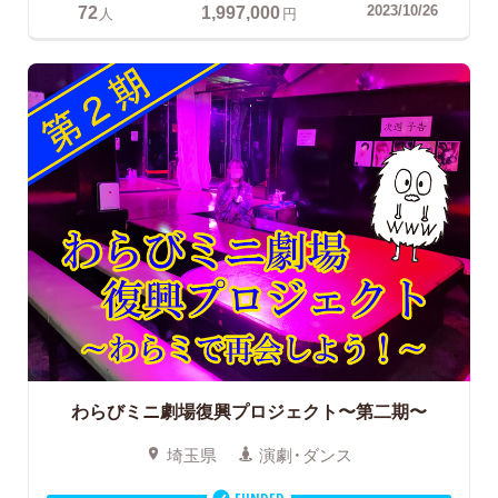
72
1,997,000
2023/10/26
人
円
わらびミニ劇場復興プロジェクト〜第二期〜
埼玉県
演劇・ダンス
FUNDED