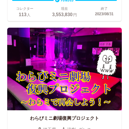
コレクター
現在
終了
113
3,553,830
2023/08/31
人
円
わらびミニ劇場復興プロジェクト