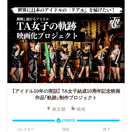
【アイドル10年の実話】
TA女子結成10周年記念映画
作品「軌跡」制作プロジェクト
東京都
映画
FUNDED
コレクター
現在
終了