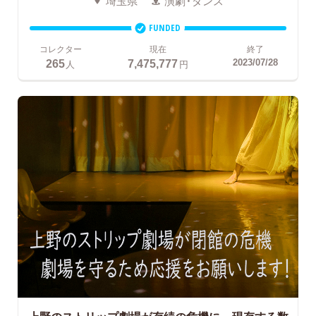
埼玉県
演劇・ダンス
FUNDED
コレクター
現在
終了
265
7,475,777
2023/07/28
人
円