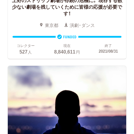
上野のストリップ劇場が存続の危機に。
現存する数
少ない劇場を残していくために皆様の応援が必要で
す！
東京都
演劇・ダンス
FUNDED
コレクター
現在
終了
527
8,840,611
2021/08/31
人
円