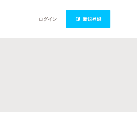
ログイン
新規登録
クト
最新進捗報告から探す