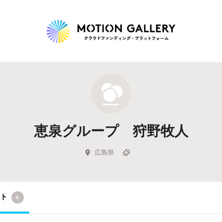
Highlight
人気のプロジェクト
新着プロジェクト
終了間近のプロジェ
恵泉グループ 狩野牧人
Feature
タグから探す
キュレーターから探す
特集から探す
広島県
Legendary
クト
0
最新達成プロジェクト
調達額が大きいプロジェクト