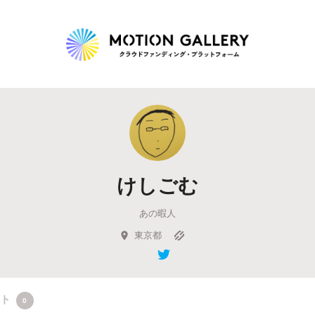
Highlight
人気のプロジェクト
新着プロジェクト
終了間近のプロジェ
けしごむ
Feature
あの暇人
タグから探す
キュレーターから探す
特集から探す
東京都
Legendary
最新達成プロジェクト
調達額が大きいプロジェクト
クト
0