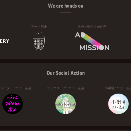
We are hands on
アート基金
社会を動かすかけ声
Our Social Action
ニシアター・エイド基金
ブックストア・エイド基金
小劇場・エイド基