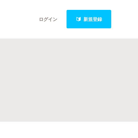
ログイン
新規登録
クト
最新進捗報告から探す