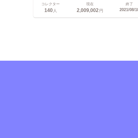
コレクター
現在
終了
140
2,009,002
2021/08/1
人
円