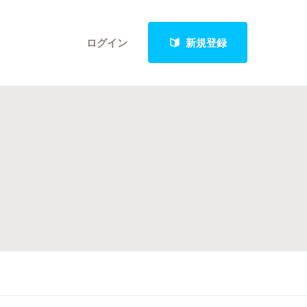
ログイン
新規登録
クト
最新進捗報告から探す