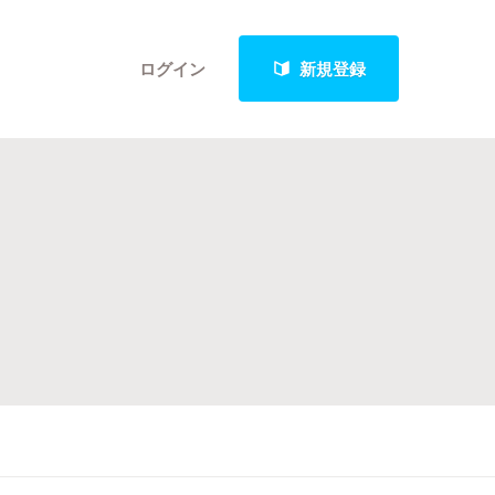
ログイン
新規登録
クト
最新進捗報告から探す