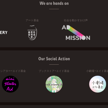
We are hands on
アート基金
社会を動かすかけ声
Our Social Action
ニシアター・エイド基金
ブックストア・エイド基金
小劇場・エイド基