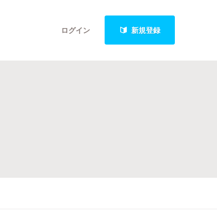
ログイン
新規登録
クト
最新進捗報告から探す