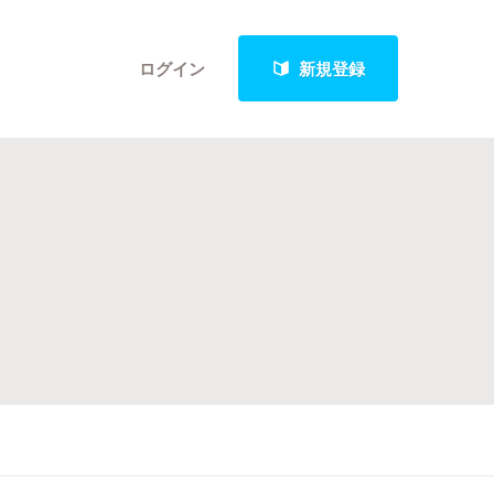
ログイン
新規登録
クト
最新進捗報告から探す