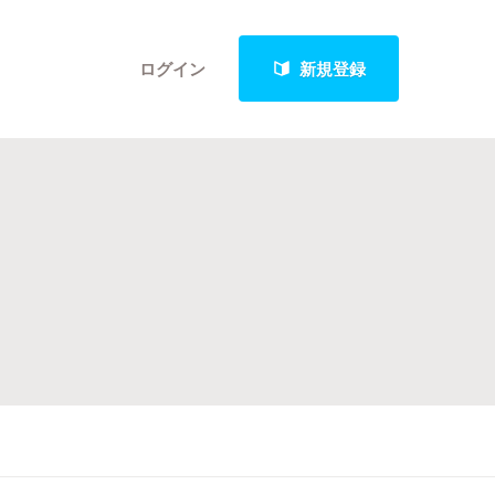
ログイン
新規登録
クト
最新進捗報告から探す