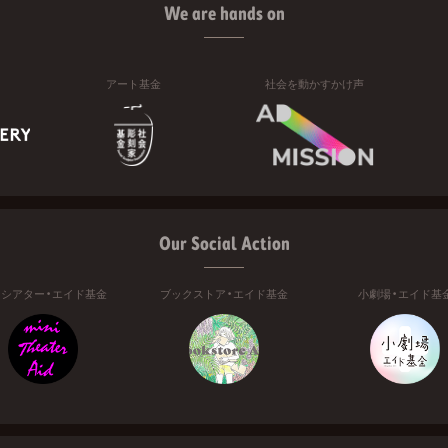
We are hands on
アート基金
社会を動かすかけ声
Our Social Action
ニシアター・エイド基金
ブックストア・エイド基金
小劇場・エイド基