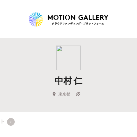
Highlight
人気のプロジェクト
新着プロジェクト
終了間近のプロジェ
中村 仁
Feature
タグから探す
キュレーターから探す
特集から探す
東京都
Legendary
クト
0
最新達成プロジェクト
調達額が大きいプロジェクト