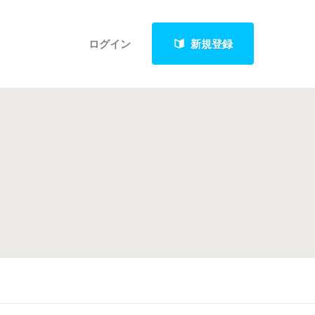
ログイン
新規登録
クト
最新進捗報告から探す