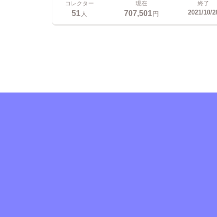
コレクター
現在
終了
51
707,501
2021/10/2
人
円