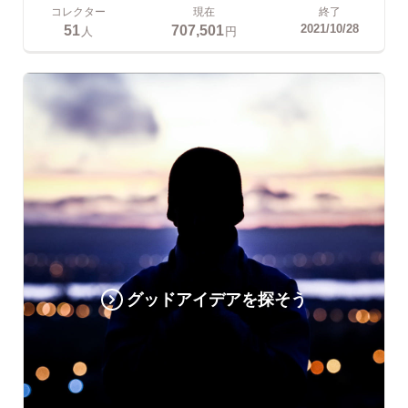
コレクター
現在
終了
51
707,501
2021/10/28
人
円
グッドアイデアを探そう