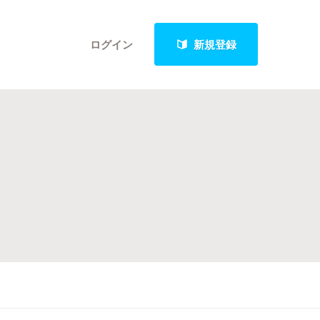
ログイン
新規登録
クト
最新進捗報告から探す