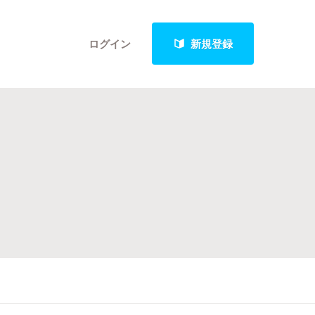
ログイン
新規登録
クト
最新進捗報告から探す