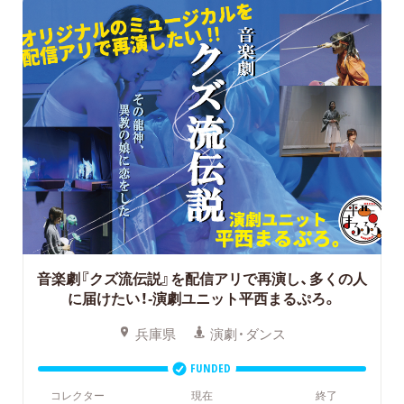
音楽劇『クズ流伝説』を配信アリで再演し、多くの人
に届けたい！-演劇ユニット平西まるぷろ。
兵庫県
演劇・ダンス
FUNDED
コレクター
現在
終了