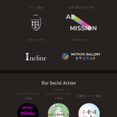
アート基金
社会を動かすかけ声
プロデュース
プロダクション
Our Social Action
ミニシアター・エイ
ブックストア・エイ
小劇場・エイド基金
ド基金
ド基金