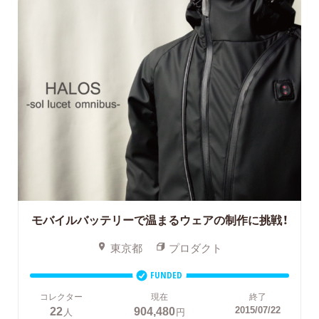
モバイルバッテリーで温まるウェアの制作に挑戦！
東京都
プロダクト
FUNDED
コレクター
現在
終了
22
904,480
2015/07/22
人
円