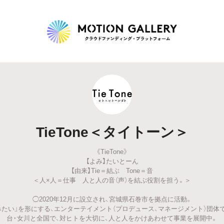
Highlight
人気のプロジェクト
新着プロジェクト
終了間近のプロジェ
TieTone＜タイトーン＞
Feature
《TieTone》
タグから探す
キュレーターから探す
特集から探す
【よみ】たいとーん
【由来】Tie＝結ぶ Tone＝音
＜人×人＝仕事 人と人の音（声）を結ぶ役割を担う。＞
Legendary
◯2020年12月に設立され、宮城県石巻市を拠点に活動。
みたい」を形にする、エンターテイメント（プロデュース、マネージメント）団体
最新達成プロジェクト
調達額が大きいプロジェクト
台・女川と全国で、対ヒトを大切に、人と人をかけあわせて事業を展開中。