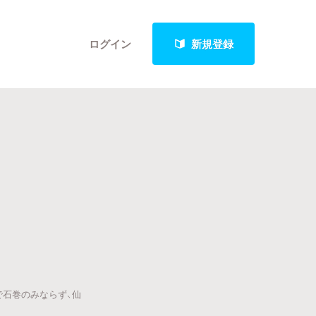
ログイン
新規登録
クト
最新進捗報告から探す
で石巻のみならず、仙