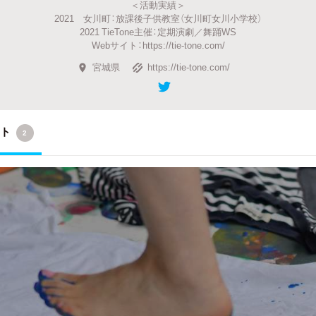
＜活動実績＞
2021 女川町：放課後子供教室（女川町女川小学校）
2021 TieTone主催：定期演劇／舞踊WS
Webサイト：​https://tie-tone.com/
宮城県
https://tie-tone.com/
クト
2