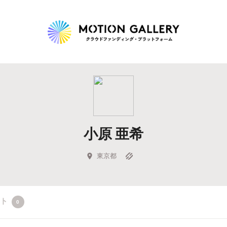
Highlight
人気のプロジェクト
新着プロジェクト
終了間近のプロジェ
小原 亜希
Feature
タグから探す
キュレーターから探す
特集から探す
東京都
Legendary
クト
0
最新達成プロジェクト
調達額が大きいプロジェクト