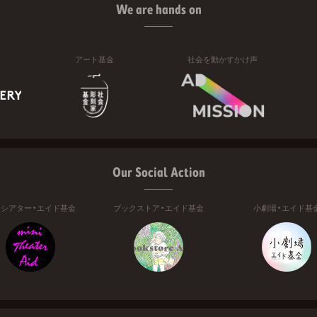
We are hands on
アート基金
社会を動かすかけ声
Our Social Action
ニシアター・エイド基金
ブックストア・エイド基金
小劇場・エイド基