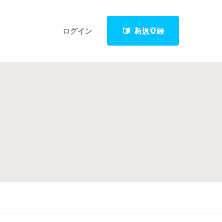
ログイン
新規登録
クト
最新進捗報告から探す