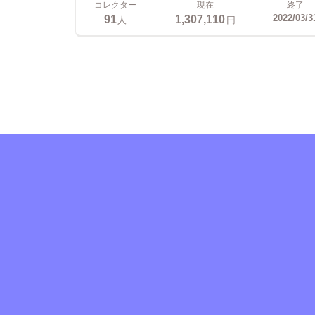
コレクター
現在
終了
91
1,307,110
2022/03/3
人
円