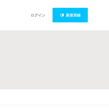
ログイン
新規登録
クト
最新進捗報告から探す