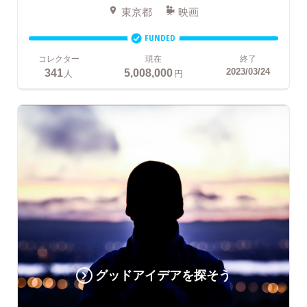
東京都
映画
FUNDED
コレクター
現在
終了
341
5,008,000
2023/03/24
人
円
グッドアイデアを探そう