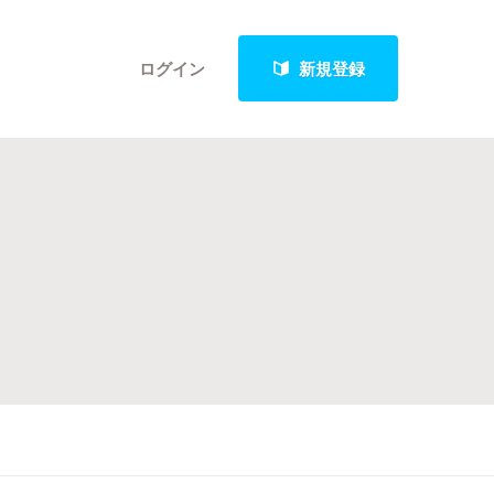
ログイン
新規登録
クト
最新進捗報告から探す