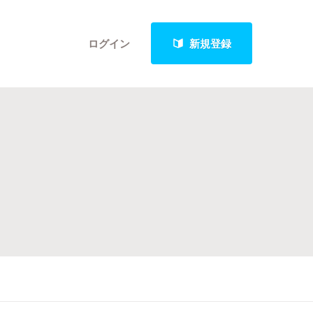
ログイン
新規登録
クト
最新進捗報告から探す