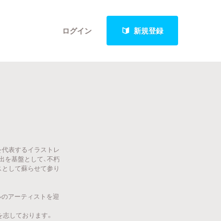
ログイン
新規登録
クト
本を代表するイラストレ
最新進捗報告から探す
出を基盤として、不朽
スとして蘇らせて参り
ルのアーティストを迎
を志しております。