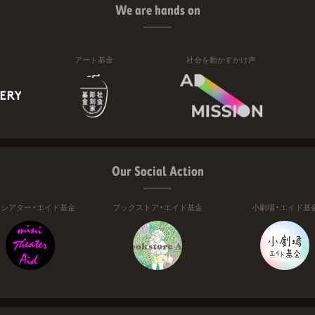
We are hands on
アート基金
社会を動かすかけ声
Our Social Action
ニシアター・エイド基金
ブックストア・エイド基金
小劇場・エイド基