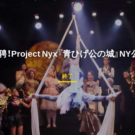
！Project Nyx『青ひげ公の城』
終了