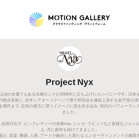
Highlight
人気のプロジェクト
新着プロジェクト
終了間近のプロジェ
Project Nyx
Feature
xは新宿梁山泊の女優でもある水嶋カンナが2006年に立ち上げたカンパニーです。日
タグから探す
キュレーターから探す
特集から探す
の総合美術と、近年シアターコクーンで唐十郎作品を連続上演する金守珍の演
る傑作まで、忘却の彼方に漂うイメージに息を吹き込み、現代のパフォーマン
ました。
Legendary
、吉田日出子、ピンクレディーの未唯mie、シャカ・ラビッツなど多様なジャン
え、共に創作を続けてきました。
最新達成プロジェクト
調達額が大きいプロジェクト
超え、音楽、舞踊、人形、アートが融合した新たなエンターテインメントの創造