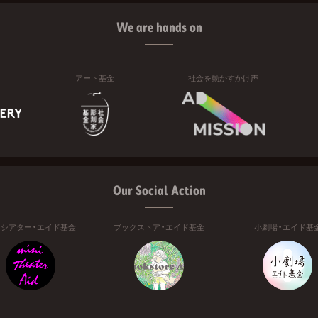
We are hands on
アート基金
社会を動かすかけ声
Our Social Action
ニシアター・エイド基金
ブックストア・エイド基金
小劇場・エイド基