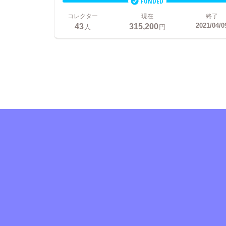
FUNDED
コレクター
現在
終了
43
315,200
2021/04/0
人
円