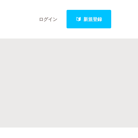
ログイン
新規登録
クト
最新進捗報告から探す