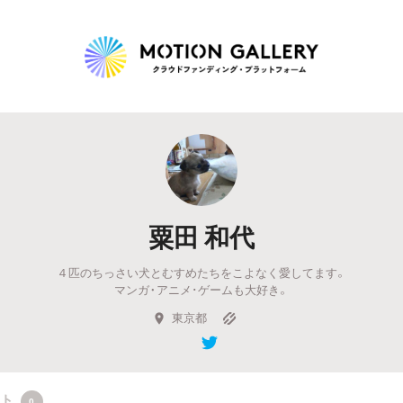
Highlight
人気のプロジェクト
新着プロジェクト
終了間近のプロジェ
粟田 和代
Feature
４匹のちっさい犬とむすめたちをこよなく愛してます。
タグから探す
キュレーターから探す
特集から探す
マンガ・アニメ･ゲームも大好き。
東京都
Legendary
最新達成プロジェクト
調達額が大きいプロジェクト
クト
0