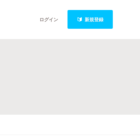
ログイン
新規登録
クト
最新進捗報告から探す