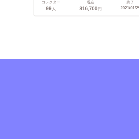
コレクター
現在
終了
99
816,700
2021/01/2
人
円