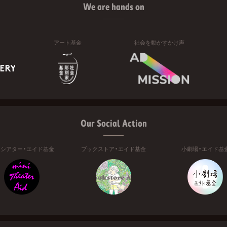
We are hands on
アート基金
社会を動かすかけ声
Our Social Action
ニシアター・エイド基金
ブックストア・エイド基金
小劇場・エイド基