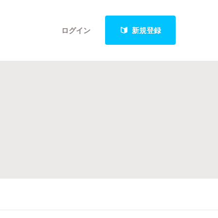
ログイン
新規登録
クト
最新進捗報告から探す