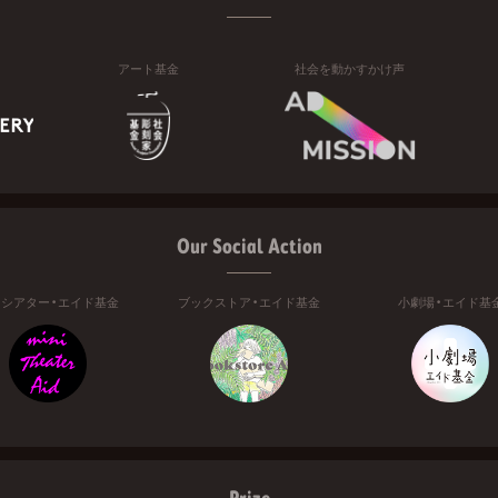
アート基金
社会を動かすかけ声
Our Social Action
ニシアター・エイド基金
ブックストア・エイド基金
小劇場・エイド基