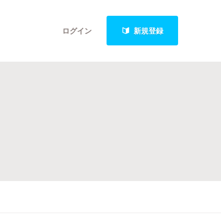
ログイン
新規登録
クト
最新進捗報告から探す