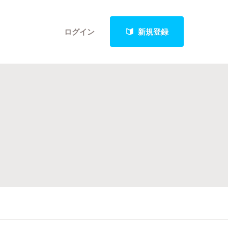
ログイン
新規登録
クト
最新進捗報告から探す