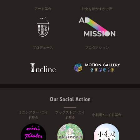
アート基金
社会を動かすかけ声
プロデュース
プロダクション
Our Social Action
ミニシアター・エイ
ブックストア・エイ
小劇場・エイド基金
ド基金
ド基金