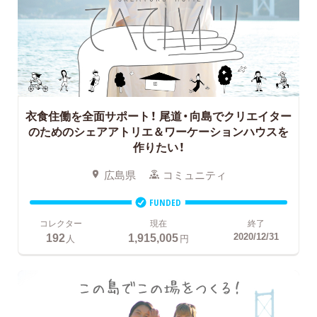
衣食住働を全面サポート！
尾道・向島でクリエイター
のためのシェアアトリエ＆ワーケーションハウスを
作りたい！
広島県
コミュニティ
FUNDED
コレクター
現在
終了
192
1,915,005
2020/12/31
人
円