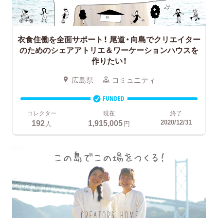
衣食住働を全面サポート！
尾道・向島でクリエイター
のためのシェアアトリエ＆ワーケーションハウスを
作りたい！
広島県
コミュニティ
FUNDED
コレクター
現在
終了
192
1,915,005
2020/12/31
人
円