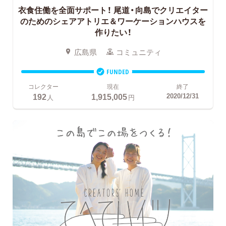
衣食住働を全面サポート！
尾道・向島でクリエイター
のためのシェアアトリエ＆ワーケーションハウスを
作りたい！
広島県
コミュニティ
FUNDED
コレクター
現在
終了
192
1,915,005
2020/12/31
人
円