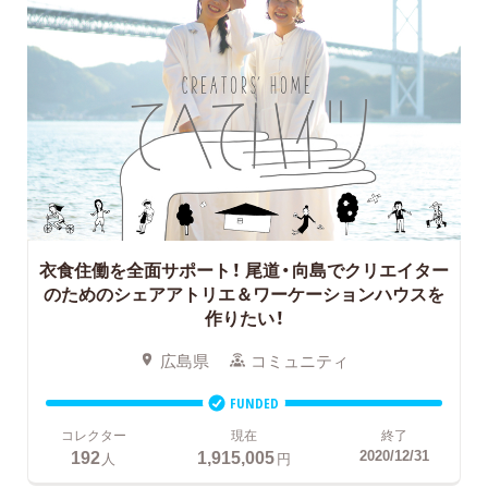
衣食住働を全面サポート！
尾道・向島でクリエイター
のためのシェアアトリエ＆ワーケーションハウスを
作りたい！
広島県
コミュニティ
FUNDED
コレクター
現在
終了
192
1,915,005
2020/12/31
人
円