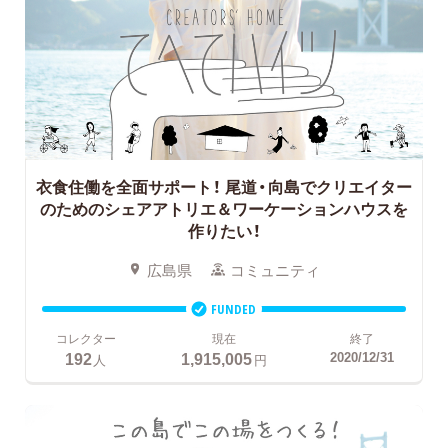
衣食住働を全面サポート！
尾道・向島でクリエイター
のためのシェアアトリエ＆ワーケーションハウスを
作りたい！
広島県
コミュニティ
FUNDED
コレクター
現在
終了
192
1,915,005
2020/12/31
人
円