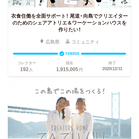
衣食住働を全面サポート！
尾道・向島でクリエイター
のためのシェアアトリエ＆ワーケーションハウスを
作りたい！
広島県
コミュニティ
FUNDED
コレクター
現在
終了
192
1,915,005
2020/12/31
人
円