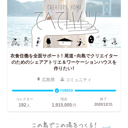
衣食住働を全面サポート！
尾道・向島でクリエイター
のためのシェアアトリエ＆ワーケーションハウスを
作りたい！
広島県
コミュニティ
FUNDED
コレクター
現在
終了
192
1,915,005
2020/12/31
人
円