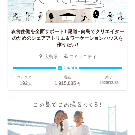
衣食住働を全面サポート！
尾道・向島でクリエイター
のためのシェアアトリエ＆ワーケーションハウスを
作りたい！
広島県
コミュニティ
FUNDED
コレクター
現在
終了
192
1,915,005
2020/12/31
人
円