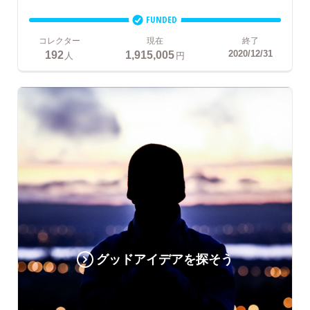
FUNDED
コレクター
現在
終了
192
1,915,005
2020/12/31
人
円
グッドアイデアを探そう