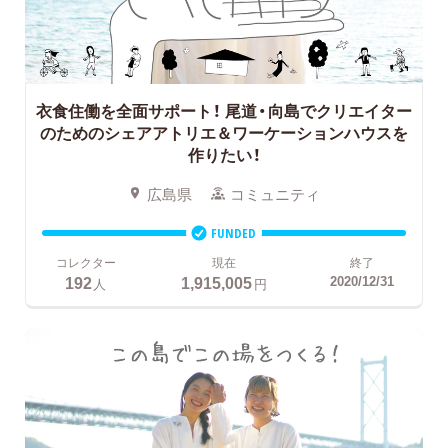
衣食住働を全面サポート！
尾道・向島でクリエイター
のためのシェアアトリエ＆ワーケーションハウスを
作りたい！
広島県
コミュニティ
FUNDED
コレクター
現在
終了
192
1,915,005
2020/12/31
人
円