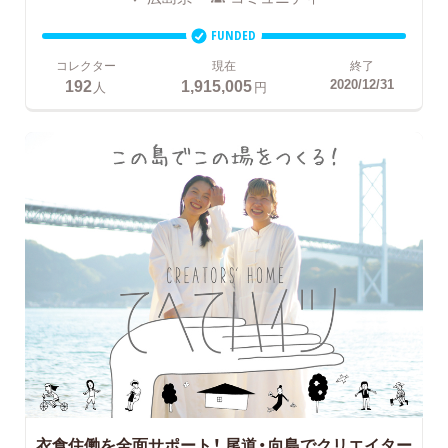
FUNDED
コレクター
現在
終了
192
1,915,005
2020/12/31
人
円
衣食住働を全面サポート！
尾道・向島でクリエイター