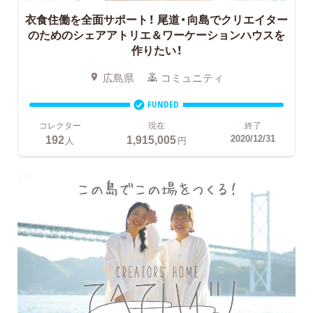
衣食住働を全面サポート！
尾道・向島でクリエイター
のためのシェアアトリエ＆ワーケーションハウスを
作りたい！
広島県
コミュニティ
FUNDED
コレクター
現在
終了
192
1,915,005
2020/12/31
人
円