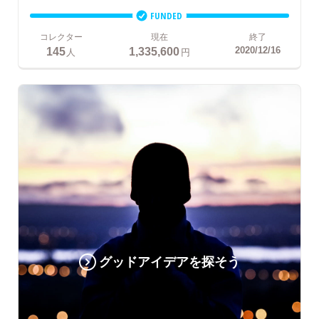
FUNDED
コレクター
現在
終了
145
1,335,600
2020/12/16
人
円
グッドアイデアを探そう