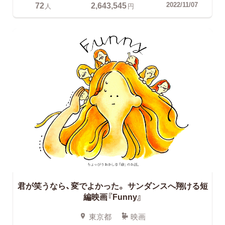
72
2,643,545
2022/11/07
人
円
君が笑うなら、変でよかった。
サンダンスへ翔ける短
編映画『Funny』
東京都
映画