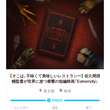
【そこは、不味くて美味しいレストランー】
佐久間啓
輔監督が世界に放つ衝撃の短編映画『Eatversity』
東京都
映画
FUNDED
コレクター
現在
終了