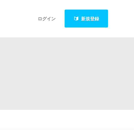
ログイン
新規登録
クト
最新進捗報告から探す