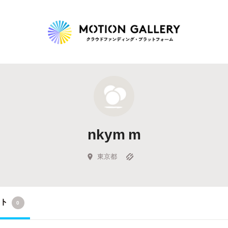
Highlight
人気のプロジェクト
新着プロジェクト
終了間近のプロジェ
nkym m
Feature
タグから探す
キュレーターから探す
特集から探す
東京都
Legendary
クト
0
最新達成プロジェクト
調達額が大きいプロジェクト