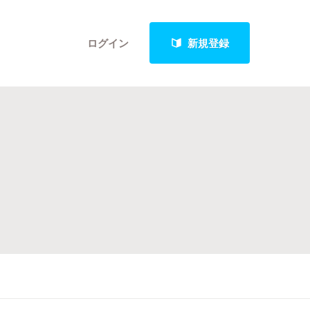
ログイン
新規登録
クト
最新進捗報告から探す