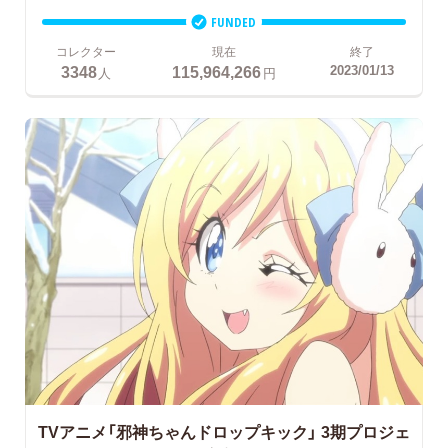
FUNDED
コレクター
現在
終了
3348
115,964,266
2023/01/13
人
円
TVアニメ「邪神ちゃんドロップキック」
3期プロジェ