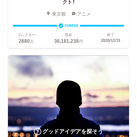
クト！
東京都
アニメ
FUNDED
コレクター
現在
終了
2880
36,181,238
2020/12/31
人
円
グッドアイデアを探そう