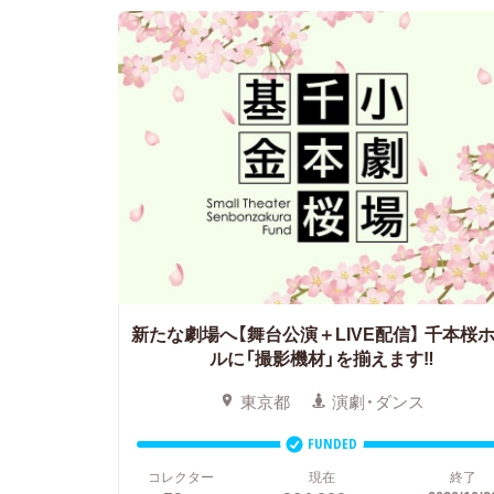
新たな劇場へ【舞台公演＋LIVE配信】
千本桜
ルに「撮影機材」を揃えます‼
東京都
演劇・ダンス
FUNDED
コレクター
現在
終了