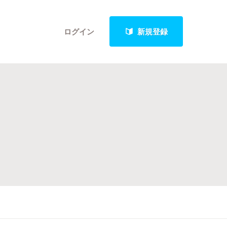
ログイン
新規登録
クト
最新進捗報告から探す