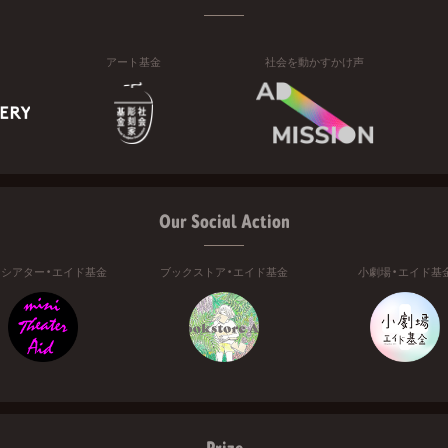
アート基金
社会を動かすかけ声
Our Social Action
ニシアター・エイド基金
ブックストア・エイド基金
小劇場・エイド基