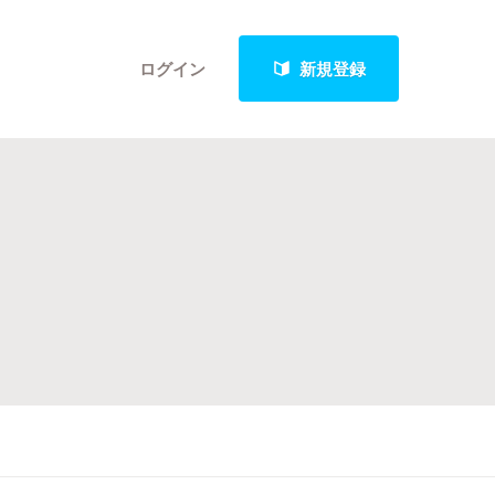
ログイン
新規登録
クト
最新進捗報告から探す