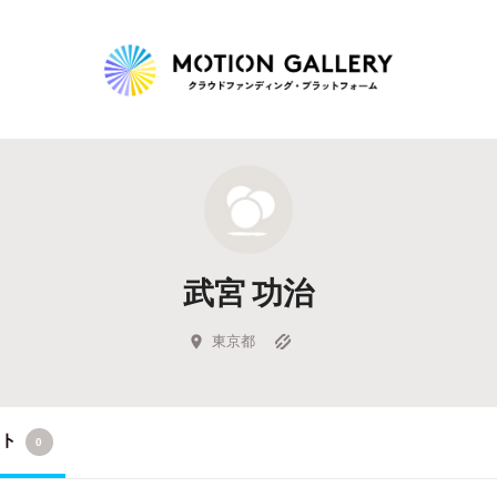
Highlight
人気のプロジェクト
新着プロジェクト
終了間近のプロジェ
武宮 功治
Feature
タグから探す
キュレーターから探す
特集から探す
東京都
Legendary
クト
0
最新達成プロジェクト
調達額が大きいプロジェクト