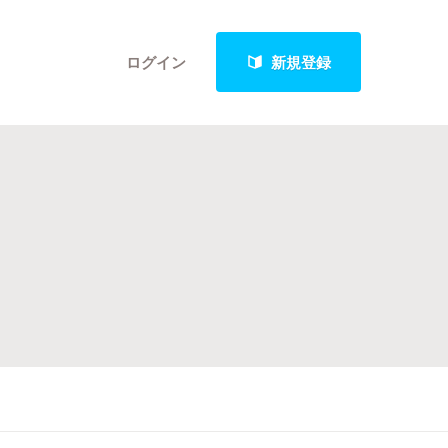
ログイン
新規登録
クト
最新進捗報告から探す