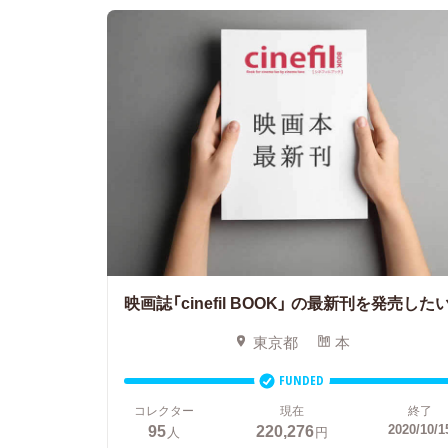
映画誌「cinefil BOOK」
の最新刊を発売したい
東京都
本
FUNDED
コレクター
現在
終了
95
220,276
2020/10/1
人
円